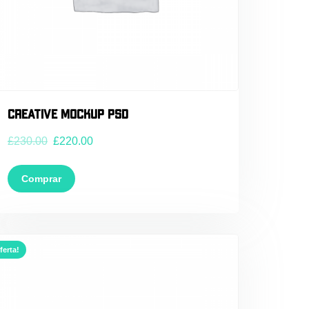
Creative Mockup PSD
£
230.00
£
220.00
Comprar
ferta!