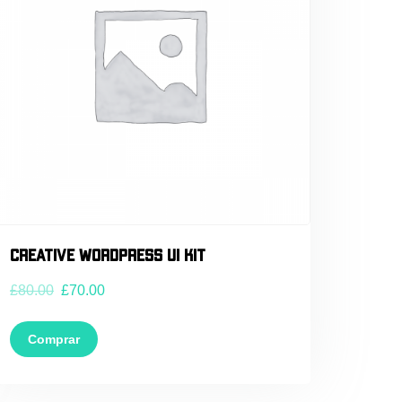
Creative WordPress UI Kit
£
80.00
£
70.00
Comprar