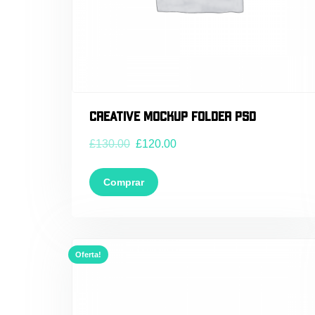
Creative Mockup Folder PSD
£
130.00
£
120.00
Comprar
Oferta!