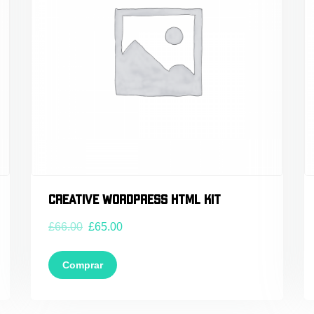
Creative WordPress HTML Kit
£
66.00
£
65.00
Comprar