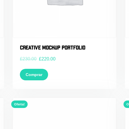
Creative Mockup Portfolio
£
230.00
£
220.00
Comprar
Oferta!
O