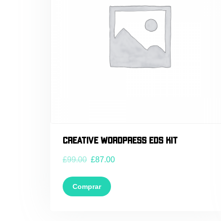
Creative WordPress EDS Kit
£
99.00
£
87.00
Comprar